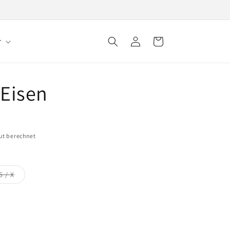
r
Einloggen
Warenkorb
 Eisen
ut berechnet
Variante
5 / X
ausverkauft
oder
nicht
verfügbar