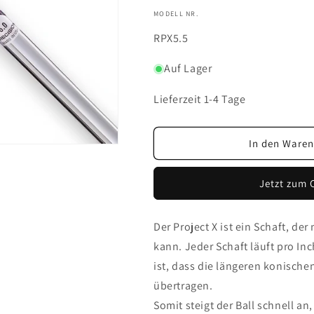
die
die
MODELL NR.
Menge
Menge
für
für
SKU:
RPX5.5
Project
Project
X,
X,
Auf Lager
für
für
Eisen
Eisen
Lieferzeit 1-4 Tage
In den Waren
Jetzt zum 
Der Project X ist ein Schaft, d
kann. Jeder Schaft läuft pro In
ist, dass die längeren konische
übertragen.
Somit steigt der Ball schnell an