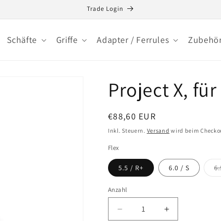
Trade Login
Schäfte
Griffe
Adapter / Ferrules
Zubehö
Project X, für
Normaler
€88,60 EUR
Preis
Inkl. Steuern.
Versand
wird beim Checko
Flex
5.5 / R+
6.0 / S
6.
Anzahl
Anzahl
Verringere
Erhöhe