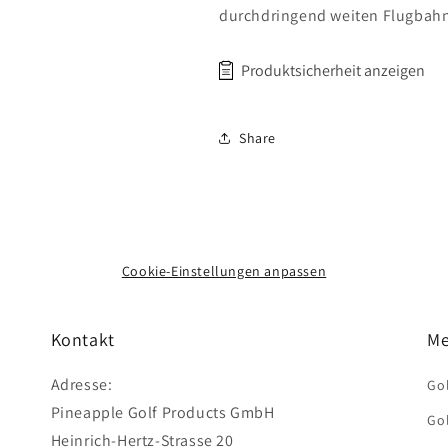
durchdringend weiten Flugbahn 
Produktsicherheit anzeigen
Hersteller: True Temper Sports
Share
38103, USA, www.truetempersp
Importeur: Pineapple Golf Prod
Grevenbroich, info@pineapple
Cookie-Einstellungen anpassen
Kontakt
Me
Adresse:
Gol
Pineapple Golf Products GmbH
Gol
Heinrich-Hertz-Strasse 20