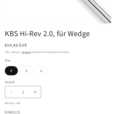
Medien
1
KBS Hi-Rev 2.0, für Wedge
in
Modal
öffnen
Normaler
€54,40 EUR
Preis
Inkl. Steuern.
Versand
wird beim Checkout berechnet
Flex
Variante
Variante
R
S
X
ausverkauft
ausverkauft
oder
oder
nicht
nicht
Anzahl
Anzahl
verfügbar
verfügbar
Verringere
Erhöhe
die
die
MODELL NR.
Menge
Menge
für
für
SKU:
KHW115I