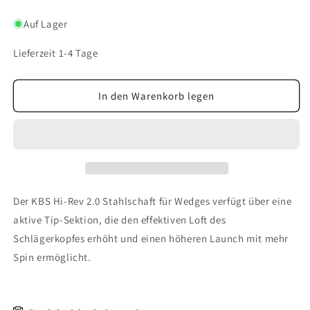
KBS
KBS
Hi-
Hi-
Auf Lager
Rev
Rev
2.0,
2.0,
Lieferzeit 1-4 Tage
für
für
Wedge
Wedge
In den Warenkorb legen
Der KBS Hi-Rev 2.0 Stahlschaft für Wedges verfügt über eine
aktive Tip-Sektion, die den effektiven Loft des
Schlägerkopfes erhöht und einen höheren Launch mit mehr
Spin ermöglicht.