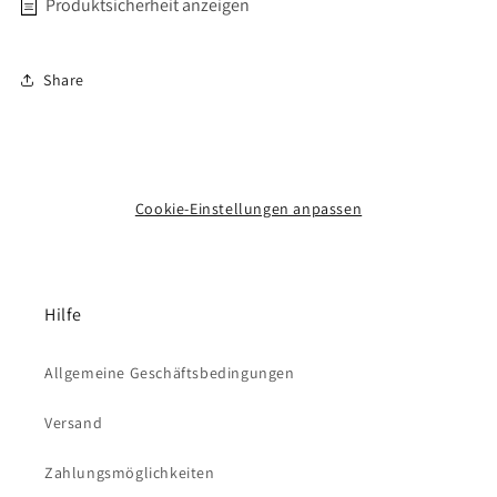
Produktsicherheit anzeigen
Hersteller: FST America, Inc., 1801 13th St., Suite 306,
Share
Boulder, CO 80302, USA, www.kbsgolfshafts.com/contact/
Importeur: Pineapple Golf Products GmbH, Heinrich-Hertz-
Str. 20, 41516 Grevenbroich, info@pineapplegolf.de
Cookie-Einstellungen anpassen
Hilfe
Allgemeine Geschäftsbedingungen
Versand
Zahlungsmöglichkeiten