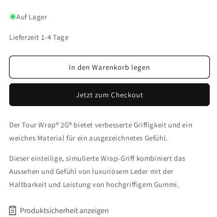
Golf
Golf
Pride
Pride
Auf Lager
Tour
Tour
Wrap
Wrap
Lieferzeit 1-4 Tage
2G
2G
In den Warenkorb legen
Jetzt zum Checkout
Der Tour Wrap® 2G® bietet verbesserte Griffigkeit und ein
weiches Material für ein ausgezeichnetes Gefühl.
Dieser einteilige, simulierte Wrap-Griff kombiniert das
Aussehen und Gefühl von luxuriösem Leder mit der
Haltbarkeit und Leistung von hochgriffigem Gummi.
Produktsicherheit anzeigen