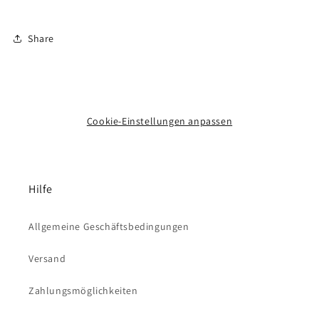
Hersteller: Eaton Ltd, Units 1 & 2 – The Stirling Centre,
Share
Northfields Industrial Estate, Market Deeping – nr
Peterborough PE6 8EQ, U.K. www.golfpride.com/contact-
us/
Importeur: Pineapple Golf Products GmbH, Heinrich-Hertz-
Cookie-Einstellungen anpassen
Str. 20, 41516 Grevenbroich, info@pineapplegolf.de
Hilfe
Allgemeine Geschäftsbedingungen
Versand
Zahlungsmöglichkeiten