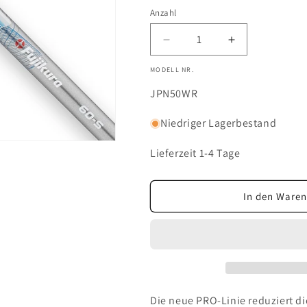
Anzahl
Anzahl
Verringere
Erhöhe
die
die
MODELL NR.
Menge
Menge
für
für
SKU:
JPN50WR
Fujikura
Fujikura
Pro
Pro
Niedriger Lagerbestand
Blue,
Blue,
für
für
Lieferzeit 1-4 Tage
Hölzer
Hölzer
In den Waren
Die neue PRO-Linie reduziert di