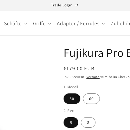
Trade Login
Schäfte
Griffe
Adapter / Ferrules
Zubehö
Fujikura Pro 
Normaler
€179,00 EUR
Preis
Inkl. Steuern.
Versand
wird beim Checko
1. Modell
50
60
2. Flex
R
S