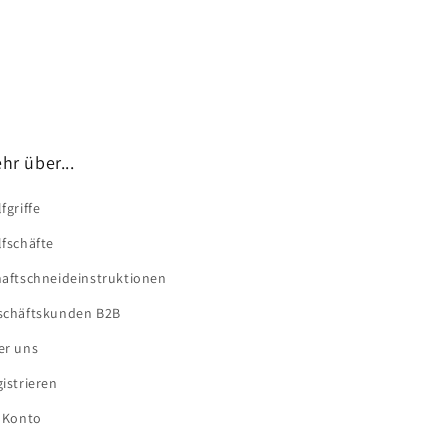
ucts GmbH, Heinrich-Hertz-Str. 20, 41516
golf.de
hr über...
fgriffe
fschäfte
haftschneideinstruktionen
schäftskunden B2B
er uns
istrieren
r Konto