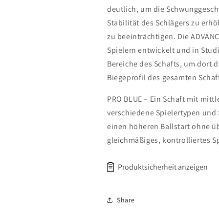
deutlich, um die Schwunggeschw
Stabilität des Schlägers zu erh
zu beeinträchtigen. Die ADVAN
Spielern entwickelt und in Stud
Bereiche des Schafts, um dort d
Biegeprofil des gesamten Schaf
PRO BLUE – Ein Schaft mit mittl
verschiedene Spielertypen und 
einen höheren Ballstart ohne ü
gleichmäßiges, kontrolliertes S
Produktsicherheit anzeigen
Hersteller: Fujikura Golf, 1819 
Share
92008, USA, sales@fujikuragol