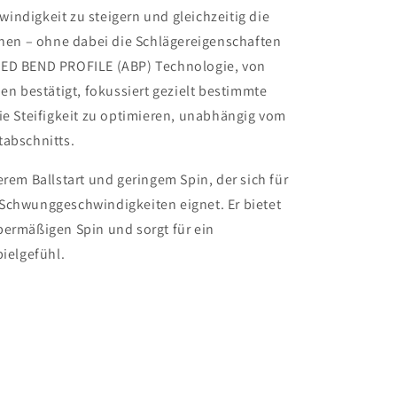
indigkeit zu steigern und gleichzeitig die
öhen – ohne dabei die Schlägereigenschaften
CED BEND PROFILE (ABP) Technologie, von
ien bestätigt, fokussiert gezielt bestimmte
ie Steifigkeit zu optimieren, unabhängig vom
tabschnitts.
erem Ballstart und geringem Spin, der sich für
Schwunggeschwindigkeiten eignet. Er bietet
bermäßigen Spin und sorgt für ein
pielgefühl.
Aston Ave, Suite 101, Carlsbad, California
f.com