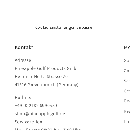
Importeur: Pineapple Golf Prod
Grevenbroich, info@pineapple
Cookie-Einstellungen anpassen
Kontakt
Me
Adresse:
Gol
Pineapple Golf Products GmbH
Gol
Heinrich-Hertz-Strasse 20
Sc
41516 Grevenbroich (Germany)
Ge
Hotline:
Üb
+49 (0)2182 6990580
Reg
shop@pineapplegolf.de
Servicezeiten:
Ih
Mo. - Fr. von 08:30 bis 17:00 Uhr