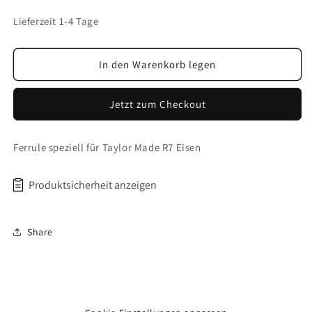
Taylor
Taylor
Made
Made
Lieferzeit 1-4 Tage
Eisen
Eisen
R7
R7
In den Warenkorb legen
Jetzt zum Checkout
Ferrule speziell für Taylor Made R7 Eisen
Produktsicherheit anzeigen
Verantwortliche Person: Pineapple Golf Products GmbH,
Share
Heinrich-Hertz-Str. 20, 41516 Grevenbroich,
info@pineapplegolf.de