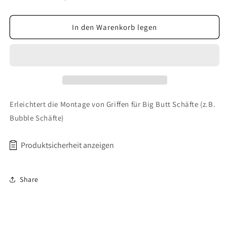
In den Warenkorb legen
Erleichtert die Montage von Griffen für Big Butt Schäfte (z.B.
Bubble Schäfte)
Produktsicherheit anzeigen
Hersteller: Technorama Co., Ltd., No.781, Section 4, Fenglin
Share
Road, Daliao District, Kaohsiung City 83166, Taiwan,
info@golfmechanix.com
Importeur: Pineapple Golf Products GmbH, Heinrich-Hertz-