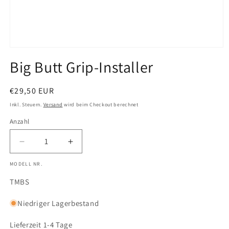
Medien
1
Big Butt Grip-Installer
in
Modal
öffnen
Normaler
€29,50 EUR
Preis
Inkl. Steuern.
Versand
wird beim Checkout berechnet
Anzahl
Anzahl
Verringere
Erhöhe
die
die
MODELL NR.
Menge
Menge
für
für
SKU:
TMBS
Big
Big
Butt
Butt
Niedriger Lagerbestand
Grip-
Grip-
Installer
Installer
Lieferzeit 1-4 Tage